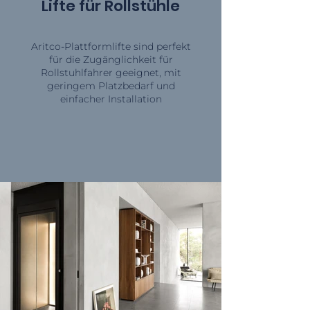
Lifte für Rollstühle
Aritco-Plattformlifte sind perfekt
für die Zugänglichkeit für
Rollstuhlfahrer geeignet, mit
geringem Platzbedarf und
einfacher Installation