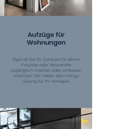
Aufzüge für
Wohnungen
Egal ob Sie Ihr Zuhause für ältere
Freunde oder Verwandte
zugänglich machen oder umbauen
möchten. Wir haben die richtige
Lösung für Ihr Anliegen.