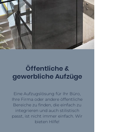
Öffentliche &
gewerbliche Aufzüge
Eine Aufzugslösung für Ihr Büro,
Ihre Firma oder andere öffentliche
Bereiche zu finden, die einfach zu
integrieren und auch stilistisch
passt, ist nicht immer einfach. Wir
bieten Hilfe!